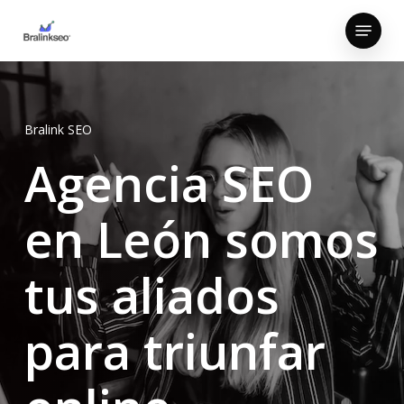
Skip
Menu
to
Close
main
Menu
content
Bralink SEO
Agencia SEO
en León somos
tus aliados
para triunfar