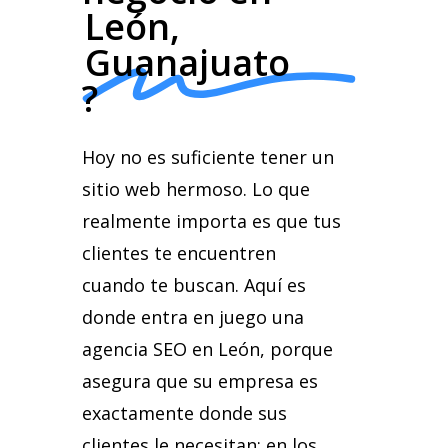
León,
Guanajuato
?
Hoy
no
es
suficiente
tener
un
sitio
web
hermoso.
Lo
que
realmente
importa
es
que
tus
clientes
te
encuentren
cuando
te
buscan.
Aquí
es
donde
entra
en
juego
una
agencia
SEO
en
León,
porque
asegura
que
su
empresa
es
exactamente
donde
sus
clientes
le
necesitan:
en
los