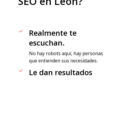
SEO
en
León?
Realmente te
escuchan.
No hay robots aquí, hay personas
que entienden sus necesidades.
Le dan resultados
claros.
Desde el primer día, sabes lo que
hacen y cómo te beneficia.
Se conectan a usted.
Nada como hablar el mismo idioma y
sentarse en la misma longitud de